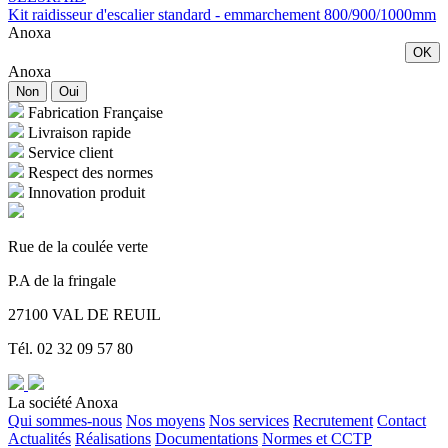
Kit raidisseur d'escalier standard - emmarchement 800/900/1000mm
Anoxa
OK
Anoxa
Non
Oui
Fabrication Française
Livraison rapide
Service client
Respect des normes
Innovation produit
Rue de la coulée verte
P.A de la fringale
27100 VAL DE REUIL
Tél. 02 32 09 57 80
La société Anoxa
Qui sommes-nous
Nos moyens
Nos services
Recrutement
Contact
Actualités
Réalisations
Documentations
Normes et CCTP