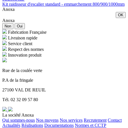
Kit raidisseur d'escalier standard - emmarchement 800/900/1000mm
Anoxa
OK
Anoxa
Non
Oui
Fabrication Française
Livraison rapide
Service client
Respect des normes
Innovation produit
Rue de la coulée verte
P.A de la fringale
27100 VAL DE REUIL
Tél. 02 32 09 57 80
La société Anoxa
Qui sommes-nous
Nos moyens
Nos services
Recrutement
Contact
Actualités
Réalisations
Documentations
Normes et CCTP