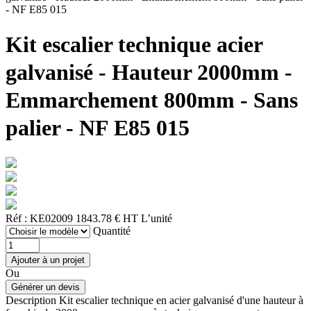
- NF E85 015
Kit escalier technique acier
galvanisé - Hauteur 2000mm -
Emmarchement 800mm - Sans
palier - NF E85 015
Réf : KE02009
1843.78 € HT
L’unité
Quantité
Ou
Description
Kit escalier technique en acier galvanisé d'une hauteur à