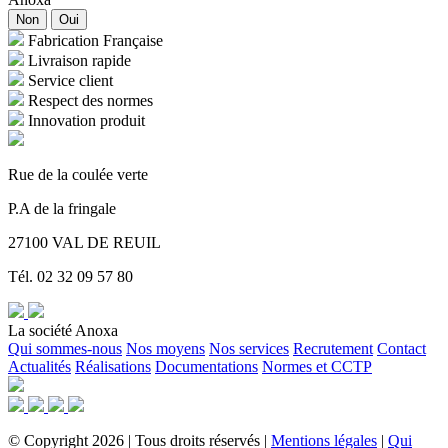
Non
Oui
Fabrication Française
Livraison rapide
Service client
Respect des normes
Innovation produit
Rue de la coulée verte
P.A de la fringale
27100 VAL DE REUIL
Tél. 02 32 09 57 80
La société Anoxa
Qui sommes-nous
Nos moyens
Nos services
Recrutement
Contact
Actualités
Réalisations
Documentations
Normes et CCTP
©
Copyright
2026
|
Tous droits réservés
|
Mentions légales
|
Qui