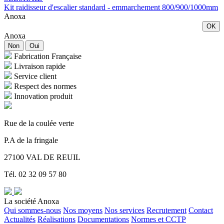
Kit raidisseur d'escalier standard - emmarchement 800/900/1000mm
Anoxa
OK
Anoxa
Non
Oui
Fabrication Française
Livraison rapide
Service client
Respect des normes
Innovation produit
Rue de la coulée verte
P.A de la fringale
27100 VAL DE REUIL
Tél. 02 32 09 57 80
La société Anoxa
Qui sommes-nous
Nos moyens
Nos services
Recrutement
Contact
Actualités
Réalisations
Documentations
Normes et CCTP