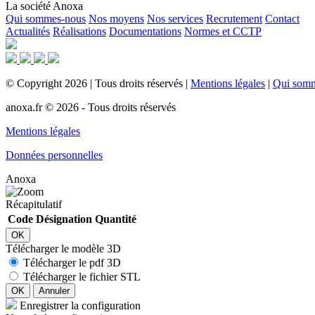
La société Anoxa
Qui sommes-nous
Nos moyens
Nos services
Recrutement
Contact
Actualités
Réalisations
Documentations
Normes et CCTP
©
Copyright
2026
|
Tous droits réservés
|
Mentions légales
|
Qui som
anoxa.fr © 2026 - Tous droits réservés
Mentions légales
Données personnelles
Anoxa
Récapitulatif
Code
Désignation
Quantité
OK
Télécharger le modèle 3D
Télécharger le pdf 3D
Télécharger le fichier STL
OK
Annuler
Enregistrer la configuration