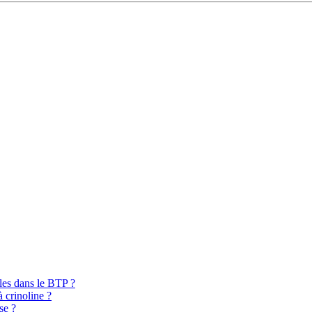
bles dans le BTP ?
à crinoline ?
se ?