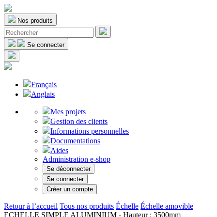
Nos produits
Se connecter
Français
Anglais
Mes projets
Gestion des clients
Informations personnelles
Documentations
Aides
Administration e-shop
Se déconnecter
Se connecter
Créer un compte
Retour à l’accueil
Tous nos produits
Échelle
Échelle amovible
ECHELLE SIMPLE ALUMINIUM - Hauteur : 3500mm