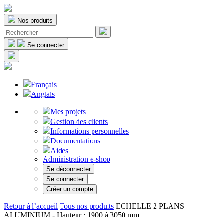
Nos produits
Se connecter
Français
Anglais
Mes projets
Gestion des clients
Informations personnelles
Documentations
Aides
Administration e-shop
Se déconnecter
Se connecter
Créer un compte
Retour à l’accueil
Tous nos produits
ECHELLE 2 PLANS
ALUMINIUM - Hauteur : 1900 à 3050 mm