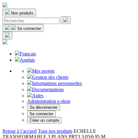
Nos produits
Se connecter
Français
Anglais
Mes projets
Gestion des clients
Informations personnelles
Documentations
Aides
Administration e-shop
Se déconnecter
Se connecter
Créer un compte
Retour à l’accueil
Tous nos produits
ECHELLE
TRANSFORMABLE 3 PLANS PRT3 3.05/6.95 M