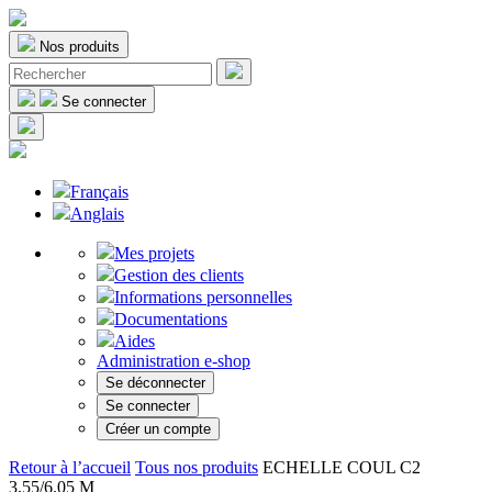
Nos produits
Se connecter
Français
Anglais
Mes projets
Gestion des clients
Informations personnelles
Documentations
Aides
Administration e-shop
Se déconnecter
Se connecter
Créer un compte
Retour à l’accueil
Tous nos produits
ECHELLE COUL C2
3.55/6.05 M