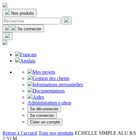
Nos produits
Se connecter
Français
Anglais
Mes projets
Gestion des clients
Informations personnelles
Documentations
Aides
Administration e-shop
Se déconnecter
Se connecter
Créer un compte
Retour à l’accueil
Tous nos produits
ECHELLE SIMPLE ALU KS
2.55 M