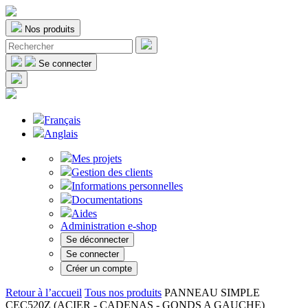
Nos produits
Se connecter
Français
Anglais
Mes projets
Gestion des clients
Informations personnelles
Documentations
Aides
Administration e-shop
Se déconnecter
Se connecter
Créer un compte
Retour à l’accueil
Tous nos produits
PANNEAU SIMPLE
CEC520Z (ACIER - CADENAS - GONDS A GAUCHE)