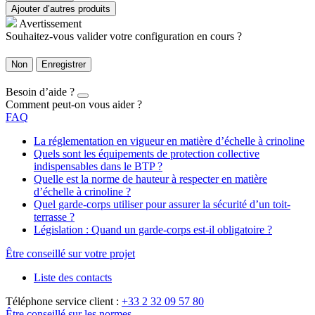
Ajouter d’autres produits
Avertissement
Souhaitez-vous valider votre configuration en cours ?
Non
Enregistrer
Besoin d’aide ?
Comment peut-on vous aider ?
FAQ
La réglementation en vigueur en matière d’échelle à crinoline
Quels sont les équipements de protection collective
indispensables dans le BTP ?
Quelle est la norme de hauteur à respecter en matière
d’échelle à crinoline ?
Quel garde-corps utiliser pour assurer la sécurité d’un toit-
terrasse ?
Législation : Quand un garde-corps est-il obligatoire ?
Être conseillé sur votre projet
Liste des contacts
Téléphone service client :
+33 2 32 09 57 80
Être conseillé sur les normes