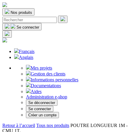
Nos produits
Se connecter
Français
Anglais
Mes projets
Gestion des clients
Informations personnelles
Documentations
Aides
Administration e-shop
Se déconnecter
Se connecter
Créer un compte
Retour à l’accueil
Tous nos produits
POUTRE LONGUEUR 1M -
CMU 1T.