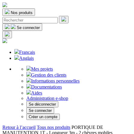
Nos produits
Se connecter
Français
Anglais
Mes projets
Gestion des clients
Informations personnelles
Documentations
Aides
Administration e-shop
Se déconnecter
Se connecter
Créer un compte
Retour à l’accueil
Tous nos produits
PORTIQUE DE
MANUTENTION 1T - Longueur 3m - 2 chèvres mobiles