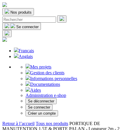
Nos produits
Se connecter
Français
Anglais
Mes projets
Gestion des clients
Informations personnelles
Documentations
Aides
Administration e-shop
Se déconnecter
Se connecter
Créer un compte
Retour à l’accueil
Tous nos produits
PORTIQUE DE
MANUTENTION 1,5T & PORTE PALAN - Longueur 2m - 2