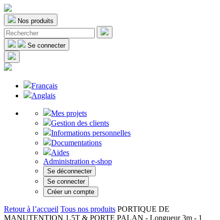
Nos produits
Se connecter
Français
Anglais
Mes projets
Gestion des clients
Informations personnelles
Documentations
Aides
Administration e-shop
Se déconnecter
Se connecter
Créer un compte
Retour à l’accueil
Tous nos produits
PORTIQUE DE
MANUTENTION 1,5T & PORTE PALAN - Longueur 3m - 1