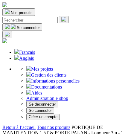
Nos produits
Se connecter
Français
Anglais
Mes projets
Gestion des clients
Informations personnelles
Documentations
Aides
Administration e-shop
Se déconnecter
Se connecter
Créer un compte
Retour à l’accueil
Tous nos produits
PORTIQUE DE
MANUTENTION 1,5T & PORTE PALAN - Longueur 3m - 1