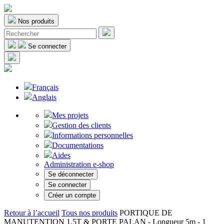
Nos produits
Se connecter
Français
Anglais
Mes projets
Gestion des clients
Informations personnelles
Documentations
Aides
Administration e-shop
Se déconnecter
Se connecter
Créer un compte
Retour à l’accueil
Tous nos produits
PORTIQUE DE
MANUTENTION 1,5T & PORTE PALAN - Longueur 5m - 1