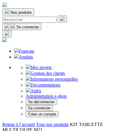
Nos produits
Se connecter
Français
Anglais
Mes projets
Gestion des clients
Informations personnelles
Documentations
Aides
Administration e-shop
Se déconnecter
Se connecter
Créer un compte
Retour à l’accueil
Tous nos produits
KIT TABLETTE
MULTICOUPE M21