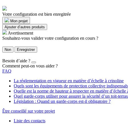
Votre configuration est bien enregitrée
Mon projet
Ajouter d’autres produits
Avertissement
Souhaitez-vous valider votre configuration en cours ?
Non
Enregistrer
Besoin d’aide ?
Comment peut-on vous aider ?
FAQ
La réglementation en vigueur en matière d’échelle à crinoline
Quels sont les équipements de protection collective indispensa
Quelle est la norme de hauteur à respecter en matière d’échelle 
Quel garde-corps utiliser pour assurer la sécurité d’un toit-terras
Législation : Quand un garde-corps est-il obligatoire ?
Être conseillé sur votre projet
Liste des contacts