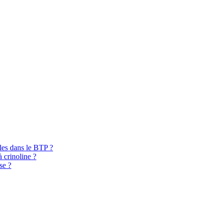
bles dans le BTP ?
à crinoline ?
se ?