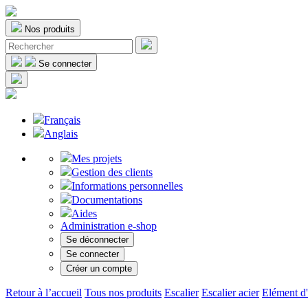
Nos produits
Se connecter
Français
Anglais
Mes projets
Gestion des clients
Informations personnelles
Documentations
Aides
Administration e-shop
Se déconnecter
Se connecter
Créer un compte
Retour à l’accueil
Tous nos produits
Escalier
Escalier acier
Elément d'