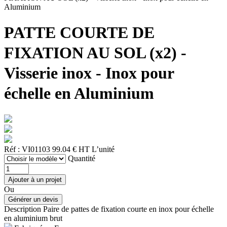
Aluminium
PATTE COURTE DE
FIXATION AU SOL (x2) -
Visserie inox - Inox pour
échelle en Aluminium
Réf : VI01103
99.04 € HT
L’unité
Quantité
Ou
Description
Paire de pattes de fixation courte en inox pour échelle
en aluminium brut