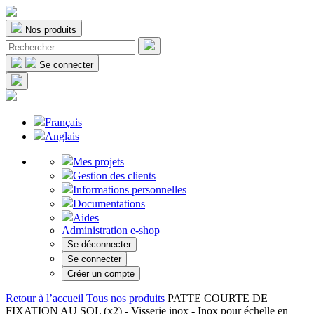
Nos produits
Se connecter
Français
Anglais
Mes projets
Gestion des clients
Informations personnelles
Documentations
Aides
Administration e-shop
Se déconnecter
Se connecter
Créer un compte
Retour à l’accueil
Tous nos produits
PATTE COURTE DE
FIXATION AU SOL (x2) - Visserie inox - Inox pour échelle en