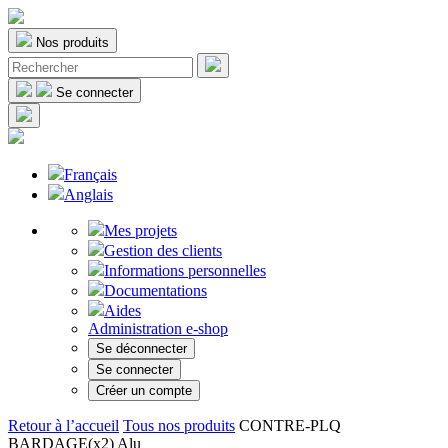
Nos produits
Se connecter
Français
Anglais
Mes projets
Gestion des clients
Informations personnelles
Documentations
Aides
Administration e-shop
Se déconnecter
Se connecter
Créer un compte
Retour à l’accueil
Tous nos produits
CONTRE-PLQ
BARDAGE(x2) Alu