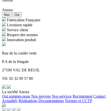
Anoxa
Anoxa
Non
Oui
Fabrication Française
Livraison rapide
Service client
Respect des normes
Innovation produit
Rue de la coulée verte
P.A de la fringale
27100 VAL DE REUIL
Tél. 02 32 09 57 80
La société Anoxa
Qui sommes-nous
Nos moyens
Nos services
Recrutement
Contact
Actualités
Réalisations
Documentations
Normes et CCTP