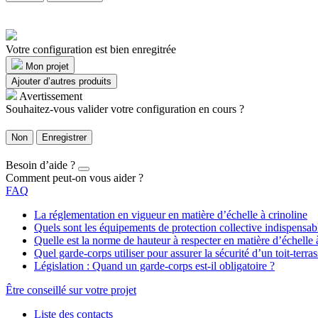
Votre configuration est bien enregitrée
Mon projet
Ajouter d’autres produits
Avertissement
Souhaitez-vous valider votre configuration en cours ?
Non
Enregistrer
Besoin d’aide ?
Comment peut-on vous aider ?
FAQ
La réglementation en vigueur en matière d’échelle à crinoline
Quels sont les équipements de protection collective indispensa
Quelle est la norme de hauteur à respecter en matière d’échelle 
Quel garde-corps utiliser pour assurer la sécurité d’un toit-terras
Législation : Quand un garde-corps est-il obligatoire ?
Être conseillé sur votre projet
Liste des contacts