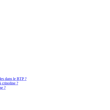
bles dans le BTP ?
à crinoline ?
se ?