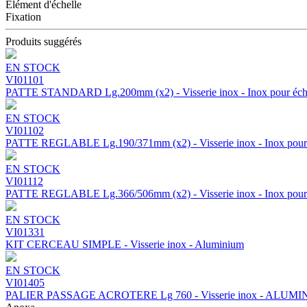
Élément d'échelle
Fixation
Produits suggérés
EN STOCK
VI01101
PATTE STANDARD Lg.200mm (x2) - Visserie inox - Inox pour éch
EN STOCK
VI01102
PATTE REGLABLE Lg.190/371mm (x2) - Visserie inox - Inox pour 
EN STOCK
VI01112
PATTE REGLABLE Lg.366/506mm (x2) - Visserie inox - Inox pour 
EN STOCK
VI01331
KIT CERCEAU SIMPLE - Visserie inox - Aluminium
EN STOCK
VI01405
PALIER PASSAGE ACROTERE Lg 760 - Visserie inox - ALUM