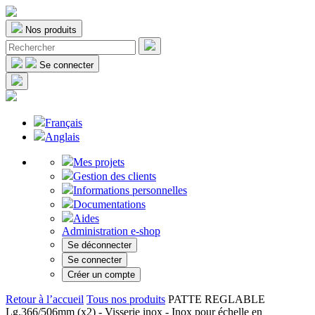
Nos produits
Se connecter
Français
Anglais
Mes projets
Gestion des clients
Informations personnelles
Documentations
Aides
Administration e-shop
Se déconnecter
Se connecter
Créer un compte
Retour à l’accueil
Tous nos produits
PATTE REGLABLE
Lg.366/506mm (x2) - Visserie inox - Inox pour échelle en