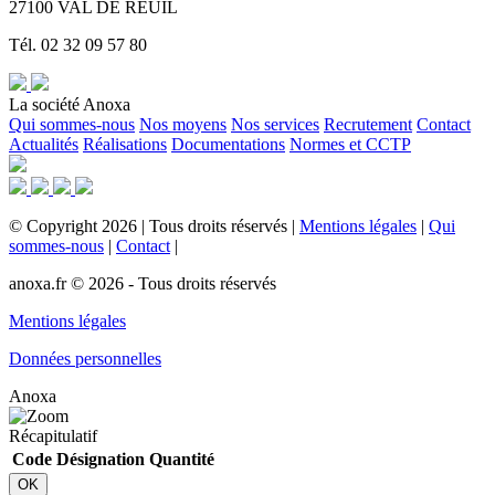
27100 VAL DE REUIL
Tél. 02 32 09 57 80
La société Anoxa
Qui sommes-nous
Nos moyens
Nos services
Recrutement
Contact
Actualités
Réalisations
Documentations
Normes et CCTP
©
Copyright
2026
|
Tous droits réservés
|
Mentions légales
|
Qui
sommes-nous
|
Contact
|
anoxa.fr © 2026 - Tous droits réservés
Mentions légales
Données personnelles
Anoxa
Récapitulatif
Code
Désignation
Quantité
OK