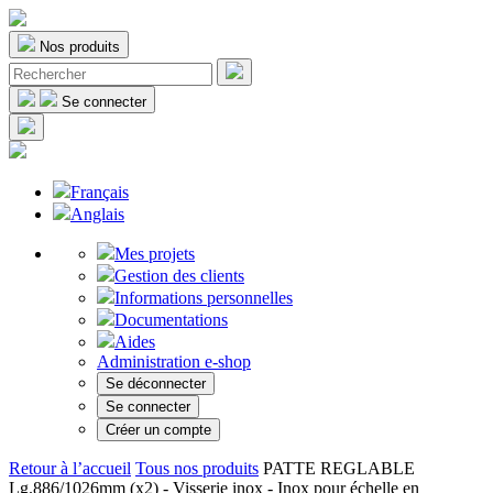
Nos produits
Se connecter
Français
Anglais
Mes projets
Gestion des clients
Informations personnelles
Documentations
Aides
Administration e-shop
Se déconnecter
Se connecter
Créer un compte
Retour à l’accueil
Tous nos produits
PATTE REGLABLE
Lg.886/1026mm (x2) - Visserie inox - Inox pour échelle en