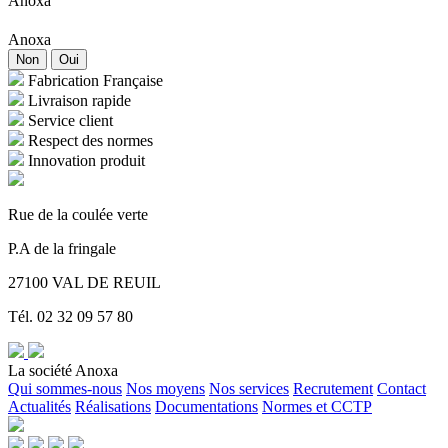
Anoxa
Anoxa
Non
Oui
Fabrication Française
Livraison rapide
Service client
Respect des normes
Innovation produit
Rue de la coulée verte
P.A de la fringale
27100 VAL DE REUIL
Tél. 02 32 09 57 80
La société Anoxa
Qui sommes-nous
Nos moyens
Nos services
Recrutement
Contact
Actualités
Réalisations
Documentations
Normes et CCTP