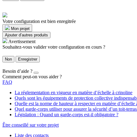
Votre configuration est bien enregitrée
Mon projet
Ajouter d’autres produits
Avertissement
Souhaitez-vous valider votre configuration en cours ?
Non
Enregistrer
Besoin d’aide ?
Comment peut-on vous aider ?
FAQ
La réglementation en vigueur en matière d’échelle à crinoline
Quels sont les équipements de protection collective indispensa
Quelle est la norme de hauteur à respecter en matière d’échelle 
Quel garde-corps utiliser pour assurer la sécurité d’un toit-terras
Législation : Quand un garde-corps est-il obligatoire ?
Être conseillé sur votre projet
Liste des contacts