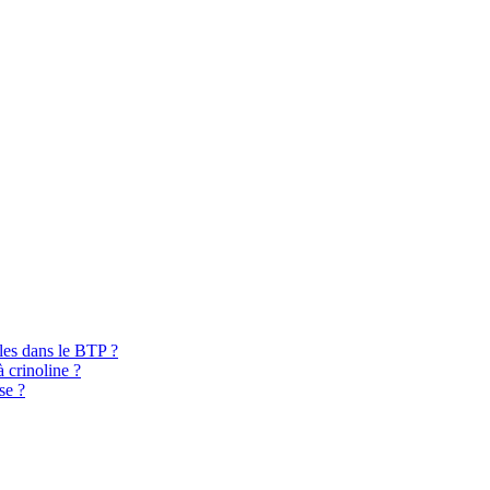
bles dans le BTP ?
à crinoline ?
se ?