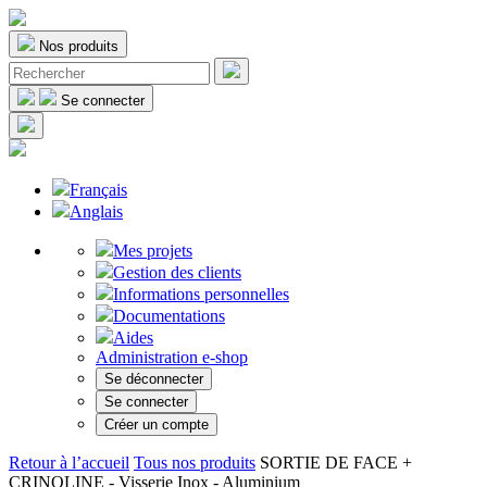
Nos produits
Se connecter
Français
Anglais
Mes projets
Gestion des clients
Informations personnelles
Documentations
Aides
Administration e-shop
Se déconnecter
Se connecter
Créer un compte
Retour à l’accueil
Tous nos produits
SORTIE DE FACE +
CRINOLINE - Visserie Inox - Aluminium