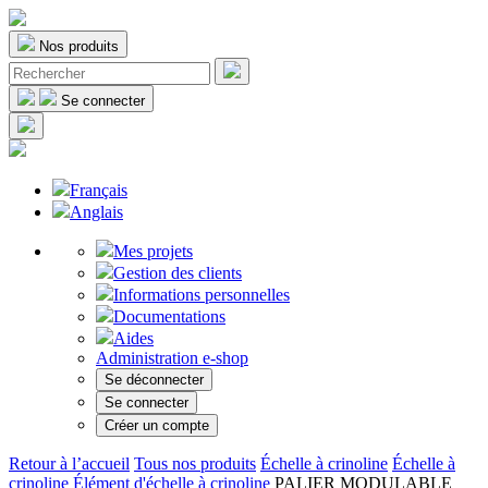
Nos produits
Se connecter
Français
Anglais
Mes projets
Gestion des clients
Informations personnelles
Documentations
Aides
Administration e-shop
Se déconnecter
Se connecter
Créer un compte
Retour à l’accueil
Tous nos produits
Échelle à crinoline
Échelle à
crinoline
Élément d'échelle à crinoline
PALIER MODULABLE