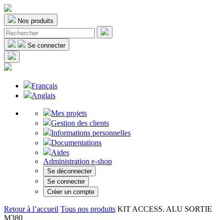
Nos produits
Se connecter
Français
Anglais
Mes projets
Gestion des clients
Informations personnelles
Documentations
Aides
Administration e-shop
Se déconnecter
Se connecter
Créer un compte
Retour à l’accueil
Tous nos produits
KIT ACCESS. ALU SORTIE
M380