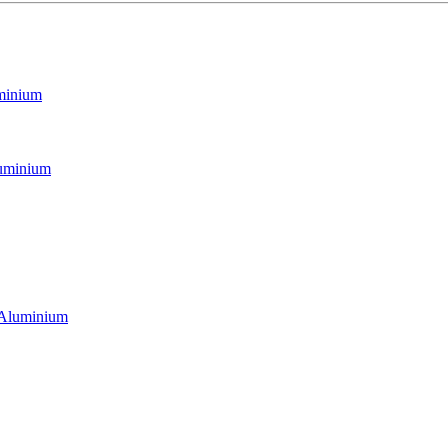
minium
minium
Aluminium