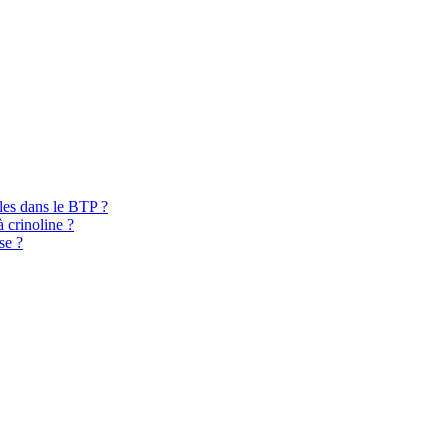
bles dans le BTP ?
à crinoline ?
se ?