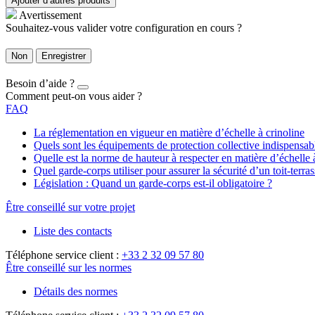
Ajouter d’autres produits
Avertissement
Souhaitez-vous valider votre configuration en cours ?
Non
Enregistrer
Besoin d’aide ?
Comment peut-on vous aider ?
FAQ
La réglementation en vigueur en matière d’échelle à crinoline
Quels sont les équipements de protection collective indispensa
Quelle est la norme de hauteur à respecter en matière d’échelle 
Quel garde-corps utiliser pour assurer la sécurité d’un toit-terras
Législation : Quand un garde-corps est-il obligatoire ?
Être conseillé sur votre projet
Liste des contacts
Téléphone service client :
+33 2 32 09 57 80
Être conseillé sur les normes
Détails des normes