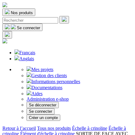
Nos produits
Se connecter
Français
Anglais
Mes projets
Gestion des clients
Informations personnelles
Documentations
Aides
Administration e-shop
Se déconnecter
Se connecter
Créer un compte
Retour à l’accueil
Tous nos produits
Échelle à crinoline
Échelle à
crinoline
Élément d'échelle à crinoline
SORTIE DE FACE AVEC