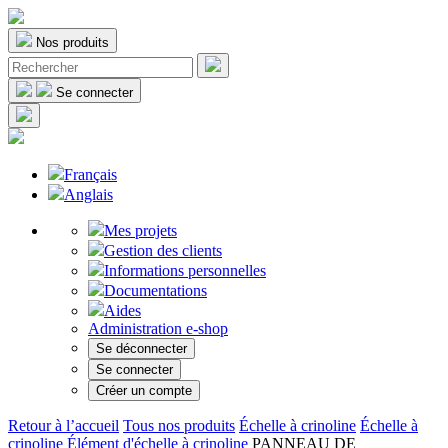
Nos produits
Se connecter
Français
Anglais
Mes projets
Gestion des clients
Informations personnelles
Documentations
Aides
Administration e-shop
Se déconnecter
Se connecter
Créer un compte
Retour à l’accueil
Tous nos produits
Échelle à crinoline
Échelle à
crinoline
Élément d'échelle à crinoline
PANNEAU DE