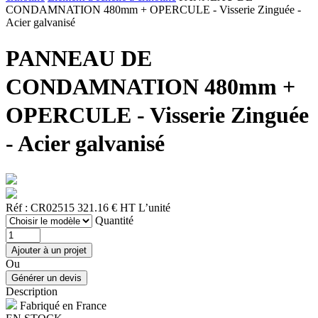
CONDAMNATION 480mm + OPERCULE - Visserie Zinguée -
Acier galvanisé
PANNEAU DE
CONDAMNATION 480mm +
OPERCULE - Visserie Zinguée
- Acier galvanisé
Réf : CR02515
321.16 € HT
L’unité
Quantité
Ou
Description
Fabriqué en France