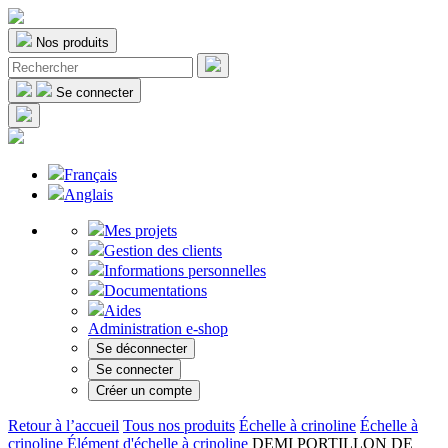
Nos produits
Se connecter
Français
Anglais
Mes projets
Gestion des clients
Informations personnelles
Documentations
Aides
Administration e-shop
Se déconnecter
Se connecter
Créer un compte
Retour à l’accueil
Tous nos produits
Échelle à crinoline
Échelle à
crinoline
Élément d'échelle à crinoline
DEMI PORTILLON DE