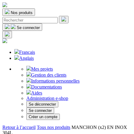
Nos produits
Se connecter
Français
Anglais
Mes projets
Gestion des clients
Informations personnelles
Documentations
Aides
Administration e-shop
Se déconnecter
Se connecter
Créer un compte
Retour à l’accueil
Tous nos produits
MANCHON (x2) EN INOX
304L