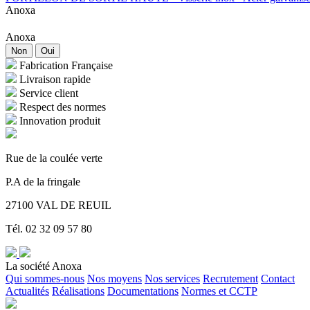
Anoxa
Anoxa
Non
Oui
Fabrication Française
Livraison rapide
Service client
Respect des normes
Innovation produit
Rue de la coulée verte
P.A de la fringale
27100 VAL DE REUIL
Tél. 02 32 09 57 80
La société Anoxa
Qui sommes-nous
Nos moyens
Nos services
Recrutement
Contact
Actualités
Réalisations
Documentations
Normes et CCTP