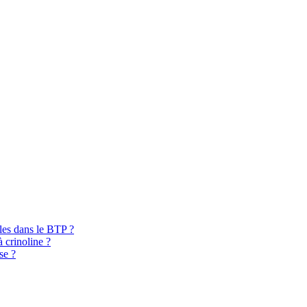
bles dans le BTP ?
à crinoline ?
se ?