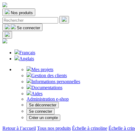
Nos produits
Se connecter
Français
Anglais
Mes projets
Gestion des clients
Informations personnelles
Documentations
Aides
Administration e-shop
Se déconnecter
Se connecter
Créer un compte
Retour à l’accueil
Tous nos produits
Échelle à crinoline
Échelle à crin