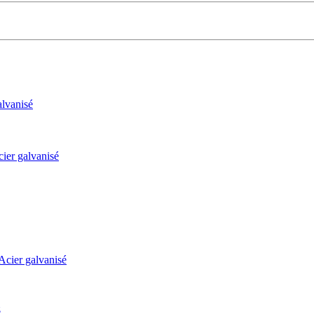
lvanisé
er galvanisé
ier galvanisé
é