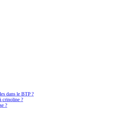
bles dans le BTP ?
à crinoline ?
se ?