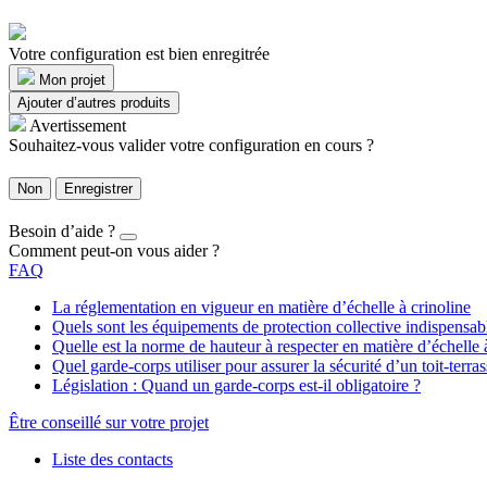
Votre configuration est bien enregitrée
Mon projet
Ajouter d’autres produits
Avertissement
Souhaitez-vous valider votre configuration en cours ?
Non
Enregistrer
Besoin d’aide ?
Comment peut-on vous aider ?
FAQ
La réglementation en vigueur en matière d’échelle à crinoline
Quels sont les équipements de protection collective indispensa
Quelle est la norme de hauteur à respecter en matière d’échelle 
Quel garde-corps utiliser pour assurer la sécurité d’un toit-terras
Législation : Quand un garde-corps est-il obligatoire ?
Être conseillé sur votre projet
Liste des contacts