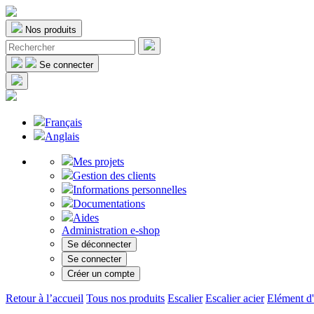
Nos produits
Se connecter
Français
Anglais
Mes projets
Gestion des clients
Informations personnelles
Documentations
Aides
Administration e-shop
Se déconnecter
Se connecter
Créer un compte
Retour à l’accueil
Tous nos produits
Escalier
Escalier acier
Elément d'