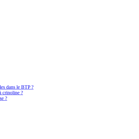
bles dans le BTP ?
à crinoline ?
se ?