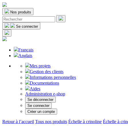
Nos produits
Se connecter
Français
Anglais
Mes projets
Gestion des clients
Informations personnelles
Documentations
Aides
Administration e-shop
Se déconnecter
Se connecter
Créer un compte
Retour à l’accueil
Tous nos produits
Échelle à crinoline
Échelle à crin