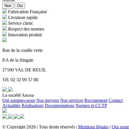
Non
Oui
Fabrication Française
Livraison rapide
Service client
Respect des normes
Innovation produit
Rue de la coulée verte
P.A de la fringale
27100 VAL DE REUIL
Tél. 02 32 09 57 80
La société Anoxa
Qui sommes-nous
Nos moyens
Nos services
Recrutement
Contact
Actualités
Réalisations
Documentations
Normes et CCTP
©
Copyright
2026
|
Tous droits réservés
|
Mentions légales
|
Qui som