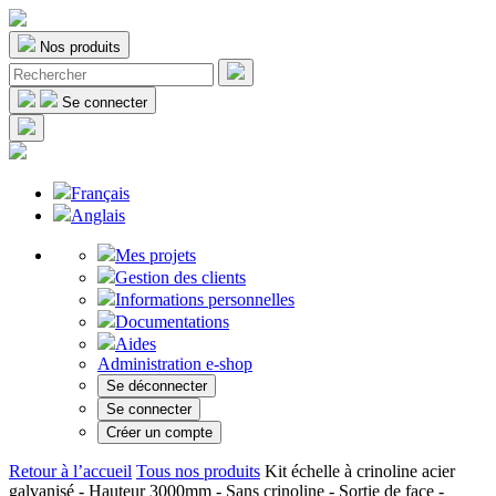
Nos produits
Se connecter
Français
Anglais
Mes projets
Gestion des clients
Informations personnelles
Documentations
Aides
Administration e-shop
Se déconnecter
Se connecter
Créer un compte
Retour à l’accueil
Tous nos produits
Kit échelle à crinoline acier
galvanisé - Hauteur 3000mm - Sans crinoline - Sortie de face -