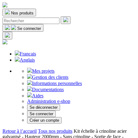
Nos produits
Se connecter
Français
Anglais
Mes projets
Gestion des clients
Informations personnelles
Documentations
Aides
Administration e-shop
Se déconnecter
Se connecter
Créer un compte
Retour à l’accueil
Tous nos produits
Kit échelle à crinoline acier
galvanisé - Hauteur 2000mm - Sans crinoline - Sortie de face -