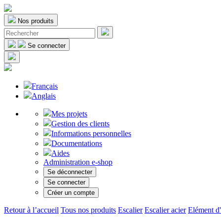
Nos produits
Se connecter
Français
Anglais
Mes projets
Gestion des clients
Informations personnelles
Documentations
Aides
Administration e-shop
Se déconnecter
Se connecter
Créer un compte
Retour à l’accueil
Tous nos produits
Escalier
Escalier acier
Elément d'