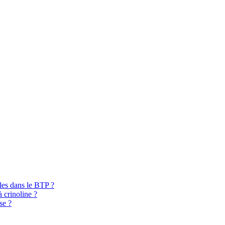
bles dans le BTP ?
à crinoline ?
se ?