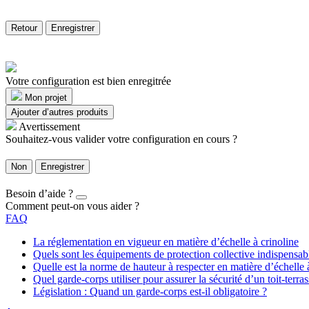
Retour
Enregistrer
Votre configuration est bien enregitrée
Mon projet
Ajouter d’autres produits
Avertissement
Souhaitez-vous valider votre configuration en cours ?
Non
Enregistrer
Besoin d’aide ?
Comment peut-on vous aider ?
FAQ
La réglementation en vigueur en matière d’échelle à crinoline
Quels sont les équipements de protection collective indispensa
Quelle est la norme de hauteur à respecter en matière d’échelle 
Quel garde-corps utiliser pour assurer la sécurité d’un toit-terras
Législation : Quand un garde-corps est-il obligatoire ?